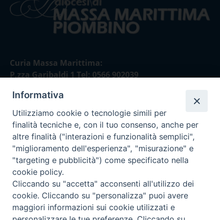
Curia Massa Marittima:
P.zza Garibaldi 1 Tel: 0566 902039
Informativa
Curia Piombino:
Via Don Minzoni,58/A Tel e Fax: 0565 32036
Utilizziamo cookie o tecnologie simili per
finalità tecniche e, con il tuo consenso, anche per
E-mail:
altre finalità ("interazioni e funzionalità semplici",
curia@diocesimassamarittima.it
"miglioramento dell'esperienza", "misurazione" e
"targeting e pubblicità") come specificato nella
SEGUICI SU
cookie policy.
Cliccando su "accetta" acconsenti all'utilizzo dei
cookie. Cliccando su "personalizza" puoi avere
maggiori informazioni sui cookie utilizzati e
personalizzare le tue preferenze. Cliccando su