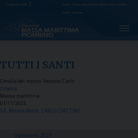
Skip
9 Agosto 2026
Santa Teresa Benedetta della Croce (Edith)
to
Stein, vergine
content
TUTTI I SANTI
Omelia del nostro Vescovo Carlo
Omelia
Massa marittima
01/11/2023
S.E. Rev.ma Mons. CARLO CIATTINI
Ognissanti 2023