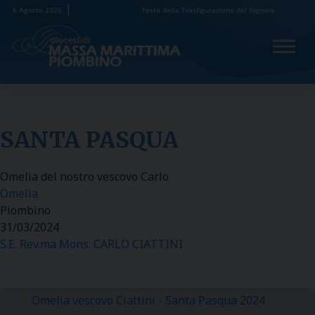
Skip
6 Agosto 2026
Festa della Trasfigurazione del Signore
to
content
SANTA PASQUA
Omelia del nostro vescovo Carlo
Omelia
Piombino
31/03/2024
S.E. Rev.ma Mons. CARLO CIATTINI
Omelia vescovo Ciattini - Santa Pasqua 2024