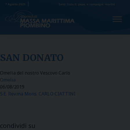
Skip
7 Agosto 2026
Santi Sisto II, papa, e compagni, martiri
to
content
SAN DONATO
Omelia del nostro Vescovo Carlo
Omelia
06/08/2019
S.E. Rev.ma Mons. CARLO CIATTINI
condividi su