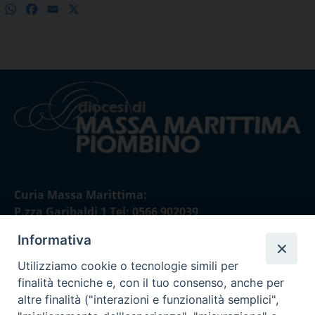
WhatsApp
Facebook
Email
X
Condividi
Curia Massa Marittima:
P.zza Garibaldi 1 Tel: 0566 902039
Informativa
Curia Piombino:
Via Don Minzoni,58/A Tel e Fax: 0565 32036
Utilizziamo cookie o tecnologie simili per
finalità tecniche e, con il tuo consenso, anche per
E-mail:
altre finalità ("interazioni e funzionalità semplici",
curia@diocesimassamarittima.it