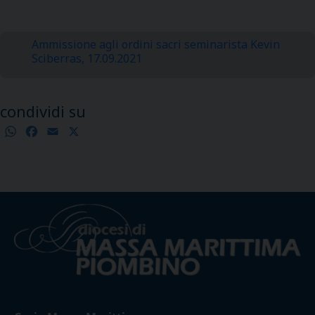
Ammissione agli ordini sacri seminarista Kevin
Sciberras, 17.09.2021
condividi su
WhatsApp
Facebook
Email
X
Condividi