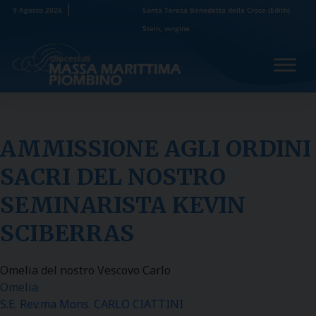
Skip
9 Agosto 2026
Santa Teresa Benedetta della Croce (Edith)
to
Stein, vergine
content
AMMISSIONE AGLI ORDINI
SACRI DEL NOSTRO
SEMINARISTA KEVIN
SCIBERRAS
Omelia del nostro Vescovo Carlo
Omelia
S.E. Rev.ma Mons. CARLO CIATTINI