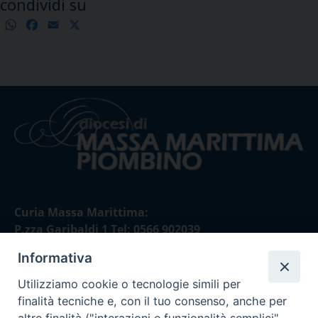
condividi su
WhatsApp
Facebook
Email
X
Condividi
Curia Massa Marittima:
P.zza Garibaldi 1 Tel: 0566 902039
Informativa
Curia Piombino:
Via Don Minzoni,58/A Tel e Fax: 0565 32036
Utilizziamo cookie o tecnologie simili per
finalità tecniche e, con il tuo consenso, anche per
E-mail: