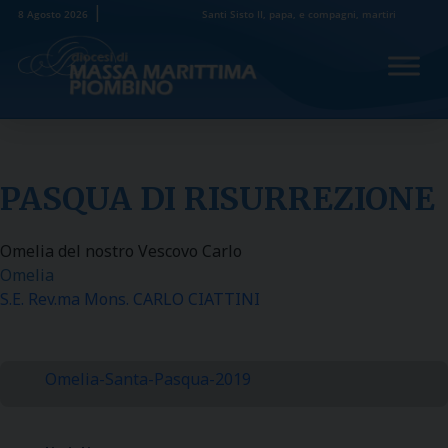
Skip
8 Agosto 2026
Santi Sisto II, papa, e compagni, martiri
to
content
PASQUA DI RISURREZIONE
Omelia del nostro Vescovo Carlo
Omelia
S.E. Rev.ma Mons. CARLO CIATTINI
Omelia-Santa-Pasqua-2019