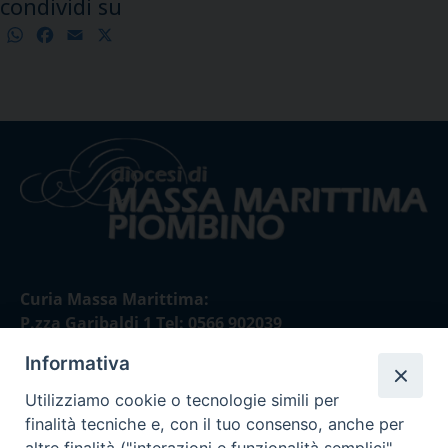
condividi su
WhatsApp
Facebook
Email
X
Condividi
Curia Massa Marittima:
P.zza Garibaldi 1 Tel: 0566 902039
Informativa
Curia Piombino:
Via Don Minzoni,58/A Tel e Fax: 0565 32036
Utilizziamo cookie o tecnologie simili per
finalità tecniche e, con il tuo consenso, anche per
E-mail: