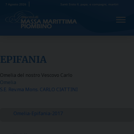
Skip
7 Agosto 2026
Santi Sisto II, papa, e compagni, martiri
to
content
EPIFANIA
Omelia del nostro Vescovo Carlo
Omelia
S.E. Rev.ma Mons. CARLO CIATTINI
Omelia-Epifania-2017