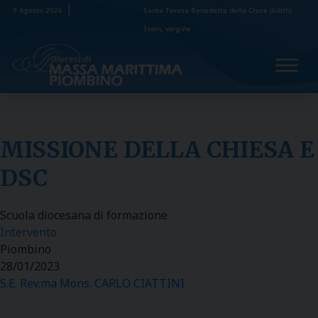
Skip
9 Agosto 2026
Santa Teresa Benedetta della Croce (Edith)
to
Stein, vergine
content
MISSIONE DELLA CHIESA E
DSC
Scuola diocesana di formazione
Intervento
Piombino
28/01/2023
S.E. Rev.ma Mons. CARLO CIATTINI