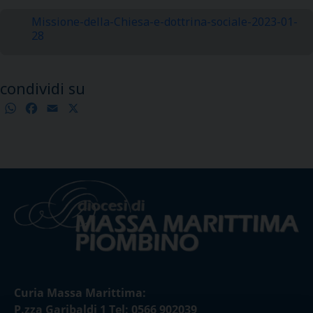
Missione-della-Chiesa-e-dottrina-sociale-2023-01-
28
condividi su
WhatsApp
Facebook
Email
X
Condividi
Curia Massa Marittima:
P.zza Garibaldi 1 Tel: 0566 902039