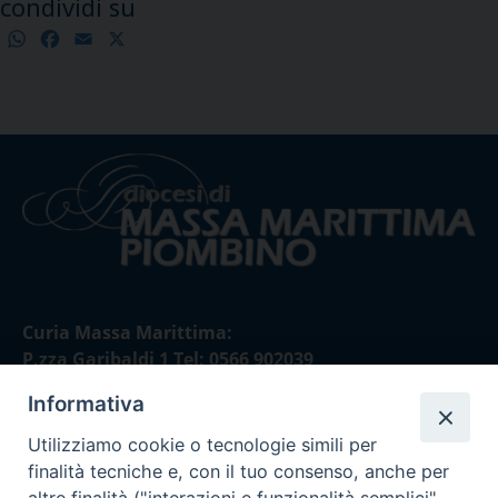
condividi su
WhatsApp
Facebook
Email
X
Condividi
Curia Massa Marittima:
P.zza Garibaldi 1 Tel: 0566 902039
Informativa
Curia Piombino:
Via Don Minzoni,58/A Tel e Fax: 0565 32036
Utilizziamo cookie o tecnologie simili per
finalità tecniche e, con il tuo consenso, anche per
E-mail: