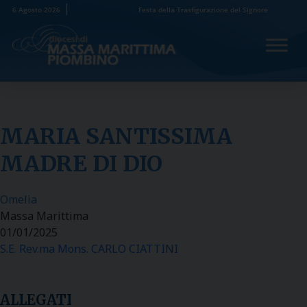
Skip
6 Agosto 2026
Festa della Trasfigurazione del Signore
to
content
MARIA SANTISSIMA
MADRE DI DIO
Omelia
Massa Marittima
01/01/2025
S.E. Rev.ma Mons. CARLO CIATTINI
ALLEGATI