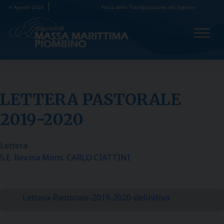
Skip
6 Agosto 2026
Festa della Trasfigurazione del Signore
to
content
LETTERA PASTORALE
2019-2020
Lettera
S.E. Rev.ma Mons. CARLO CIATTINI
Lettera-Pastorale-2019-2020-definitiva