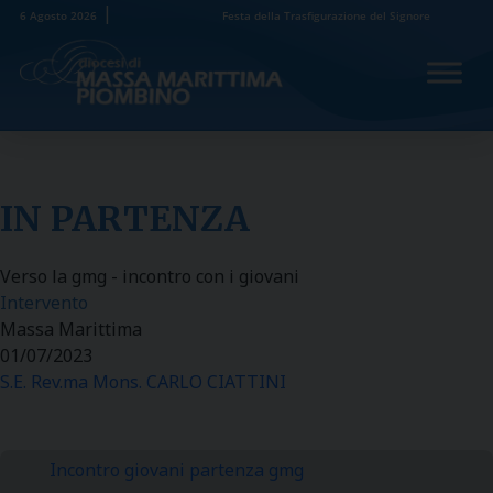
Skip
6 Agosto 2026
Festa della Trasfigurazione del Signore
to
content
IN PARTENZA
Verso la gmg - incontro con i giovani
Intervento
Massa Marittima
01/07/2023
S.E. Rev.ma Mons. CARLO CIATTINI
Incontro giovani partenza gmg