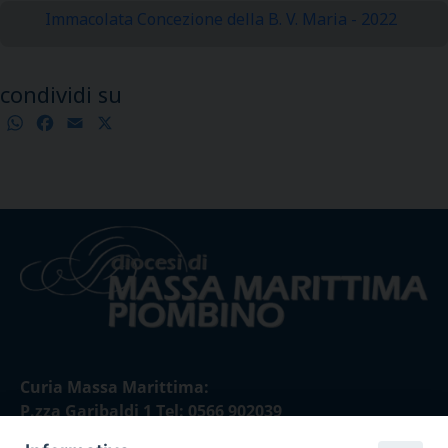
Immacolata Concezione della B. V. Maria - 2022
condividi su
WhatsApp
Facebook
Email
X
Condividi
Curia Massa Marittima:
P.zza Garibaldi 1 Tel: 0566 902039