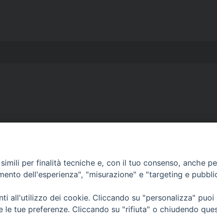
Curia Massa Marittima:
imili per finalità tecniche e, con il tuo consenso, anche per 
P.zza Garibaldi 1 Tel: 0566 902039
amento dell'esperienza", "misurazione" e "targeting e pubbli
Curia Piombino:
i all'utilizzo dei cookie. Cliccando su "personalizza" puoi
Via Don Minzoni,58/A Tel e Fax: 0565 32036
re le tue preferenze. Cliccando su "rifiuta" o chiudendo que