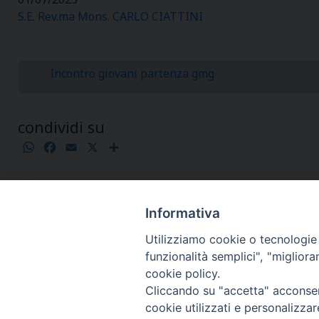
S.E. Rev.ma Mons. CARLO CIATTINI
Incontro giovani partenza gmg
condividi su
WhatsApp
Facebook
Email
X
Condividi
Informativa
Utilizziamo cookie o tecnologie s
funzionalità semplici", "miglior
cookie policy.
Cliccando su "accetta" acconsent
cookie utilizzati e personalizza