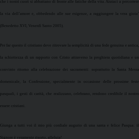
che i nostri cuori si abbattano di fronte alle fatiche della vita. Aiutaci a percorrere
la via dell’amore e, obbedendo alle sue esigenze, a raggiungere la vera gioia’
(Benedetto XVI, Venerdì Santo 2005).
Per far questo il cristiano deve ritrovare la semplicità di una fede genuina e antica,
la schiettezza di un rapporto con Cristo attraverso la preghiera quotidiana e un
convinto ritorno alla celebrazione dei sacramenti: soprattutto
la Santa Mess
domenicale, la Confessione, specialmente in occasione delle prossime feste
pasquali, i gesti di carità, che realizzano, celebrano, rendono credibile il nostro
essere cristiani.
Giunga a tutti voi il mio più cordiale augurio di una santa e felice Pasqua: il
Signore è veramente risorto, alleluia!