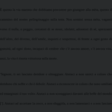
È questa la via maestra che dobbiamo percorrere per giungere alla mèta, questo il
cammino del nostro pellegrinaggio sulla terra. Non uomini senza mèta, vaganti
verso il nulla, o peggio, cercatori di se stessi, idolatri, adoratori di sé, sprezzanti
dell’altro, del diverso, dell’umile, inquieti e sospettosi, di fronte a ogni gesto di
gratuità, ad ogni dono, incapaci di credere che c’è ancora amore, c’è ancora vita,
anzi, la vita è risorta vittoriosa sulla morte.
‘Signore, ti sei lasciato deridere e oltraggiare. Aiutaci a non unirci a coloro che
deridono chi soffre e chi è debole. Aiutaci a riconoscere in coloro che sono umiliati
ed emarginati il tuo volto. Aiutaci a non scoraggiarci davanti alle beffe del mondo
[‘]. Aiutaci ad accettare la croce, a non sfuggirla, a non lamentarci e a non lasciare