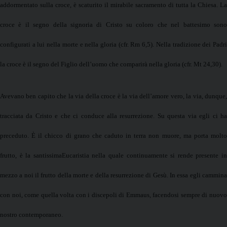
addormentato sulla croce, è scaturito il mirabile sacramento di tutta
la Chiesa. La
croce è il segno della signoria di Cristo su coloro che nel battesimo sono
configurati a lui nella morte e nella gloria (cfr. Rm 6,5). Nella tradizione dei Padri
la croce è il segno del Figlio dell’uomo che comparirà nella gloria (cfr. Mt 24,30).
Avevano ben capito che la via della croce è la via dell’amore vero, la via, dunque,
tracciata da Cristo e che ci conduce alla resurrezione. Su questa via egli ci ha
preceduto. È il chicco di grano che caduto in terra non muore, ma porta molto
frutto, è la santissimaEucaristia nella quale continuamente si rende presente in
mezzo a noi il frutto della morte e della resurrezione di Gesù. In essa egli cammina
con noi, come quella volta con i discepoli di Emmaus, facendosi sempre di nuovo
nostro contemporaneo.