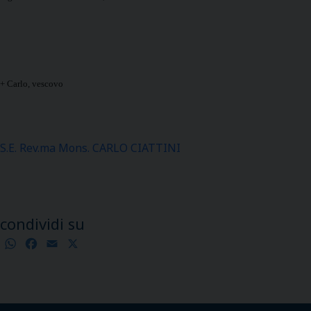
+ Carlo, vescovo
S.E. Rev.ma Mons. CARLO CIATTINI
condividi su
WhatsApp
Facebook
Email
X
Condividi