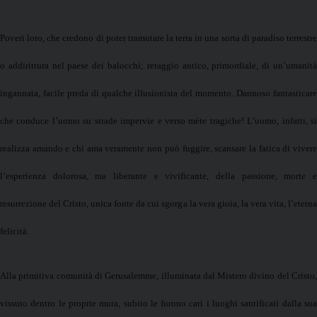
Poveri loro, che credono di poter tramutare la terra in una sorta di paradiso terrestre
o addirittura nel paese dei balocchi; retaggio antico, primordiale, di un’umanità
ingannata, facile preda di qualche illusionista del momento. Dannoso fantasticare
che conduce l’uomo su strade impervie e verso mète tragiche! L’uomo, infatti, si
realizza amando e chi ama veramente non può fuggire, scansare la fatica di vivere
l’esperienza dolorosa, ma liberante e vivificante, della passione, morte e
resurrezione del Cristo, unica fonte da cui sgorga la vera gioia, la vera vita, l’eterna
felicità.
Alla primitiva comunità di Gerusalemme, illuminata dal Mistero divino del Cristo,
vissuto dentro le proprie mura, subito le furono cari i luoghi santificati dalla sua