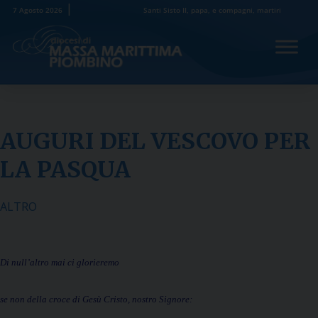
Skip
7 Agosto 2026
Santi Sisto II, papa, e compagni, martiri
to
content
AUGURI DEL VESCOVO PER
LA PASQUA
ALTRO
Di null’altro mai ci glorieremo
se non della croce di Gesù Cristo, nostro Signore: