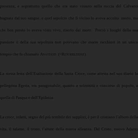
presenza, e soprattutto quello che era stato vissuto sulla roccia del Calvario
bagnata dal suo sangue, e quel sepolcro che lì vicino lo aveva accolto
morto, m
che ben presto lo aveva visto vivo, risorto dai morti.
Perciò i luoghi della sua
passione e della sua sepoltura non potevano che essere racchiusi in un unico
tempio che fu chiamato
Anastasis
(=
Resurrezione
).
La stessa festa dell’Esaltazione della Santa Croce, come attesta nel suo diario
la
pellegrina Egeria
, era paragonabile, quanto a solennità e concorso di popolo, 
quella di Pasqua e dell’Epifania.
La croce, infatti, segno del più terribile dei supplizi, è per il cristiano l’albero della
vita, il talamo, il trono, l’altare della nuova alleanza. Dal Cristo, nuovo Adamo