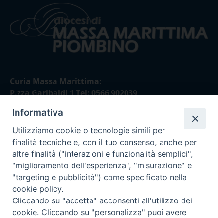
Curia Massa Marittima:
P.zza Garibaldi 1 Tel: 0566 902039
Informativa
Curia Piombino:
Via Don Minzoni,58/A Tel e Fax: 0565 32036
Utilizziamo cookie o tecnologie simili per
finalità tecniche e, con il tuo consenso, anche per
E-mail:
altre finalità ("interazioni e funzionalità semplici",
curia@diocesimassamarittima.it
"miglioramento dell'esperienza", "misurazione" e
"targeting e pubblicità") come specificato nella
SEGUICI SU
cookie policy.
Cliccando su "accetta" acconsenti all'utilizzo dei
cookie. Cliccando su "personalizza" puoi avere