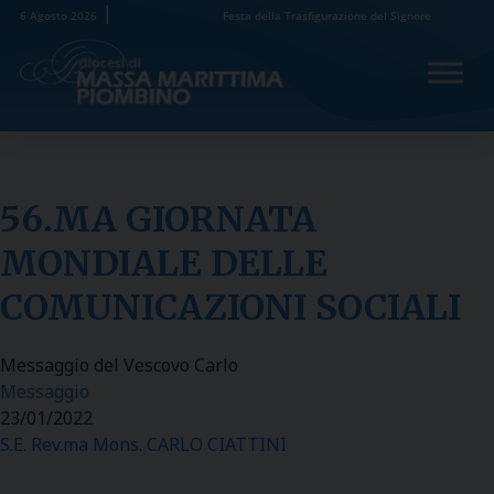
Skip
6 Agosto 2026
Festa della Trasfigurazione del Signore
to
content
56.MA GIORNATA
MONDIALE DELLE
COMUNICAZIONI SOCIALI
Messaggio del Vescovo Carlo
Messaggio
23/01/2022
S.E. Rev.ma Mons. CARLO CIATTINI