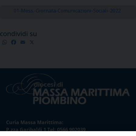
01-Mess.-Giornata-Comunicazioni-Sociali-2022
condividi su
WhatsApp
Facebook
Email
X
Condividi
Curia Massa Marittima:
P.zza Garibaldi 1 Tel: 0566 902039