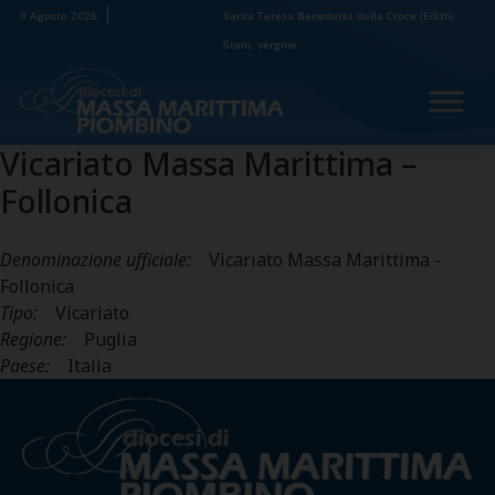
Skip
9 Agosto 2026
Santa Teresa Benedetta della Croce (Edith)
to
Stein, vergine
content
Vicariato Massa Marittima –
Follonica
Denominazione ufficiale:
Vicariato Massa Marittima -
Follonica
Tipo:
Vicariato
Regione:
Puglia
Paese:
Italia