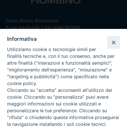
Curia Massa Marittima:
P.zza Garibaldi 1 Tel: 0566 902039
Informativa
Curia Piombino:
Via Don Minzoni,58/A Tel e Fax: 0565 32036
Utilizziamo cookie o tecnologie simili per
finalità tecniche e, con il tuo consenso, anche per
E-mail:
altre finalità ("interazioni e funzionalità semplici",
curia@diocesimassamarittima.it
"miglioramento dell'esperienza", "misurazione" e
"targeting e pubblicità") come specificato nella
SEGUICI SU
cookie policy.
Cliccando su "accetta" acconsenti all'utilizzo dei
cookie. Cliccando su "personalizza" puoi avere
maggiori informazioni sui cookie utilizzati e
personalizzare le tue preferenze. Cliccando su
Privacy policy - trasparenza
"rifiuta" o chiudendo questa informativa proseguirai
la navigazione installando i soli cookie tecnici.