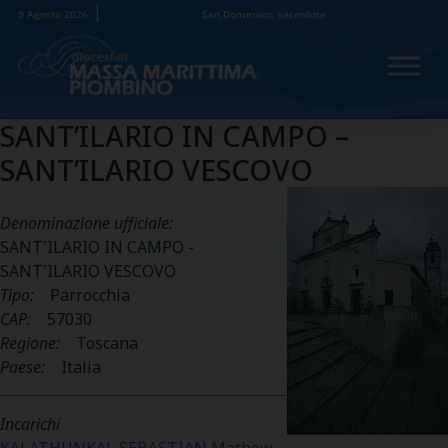
Skip
9 Agosto 2026
San Domenico, sacerdote
to
content
SANT’ILARIO IN CAMPO –
SANT’ILARIO VESCOVO
Denominazione ufficiale:
SANT'ILARIO IN CAMPO -
SANT'ILARIO VESCOVO
Tipo:
Parrocchia
CAP:
57030
Regione:
Toscana
Paese:
Italia
Incarichi