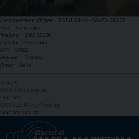
Denominazione ufficiale:
POPULONIA - SANTA CROCE
Tipo:
Parrocchia
Telefono:
0565 29526
Località:
Populonia
CAP:
57025
Regione:
Toscana
Paese:
Italia
Incarichi
VANNI Don Lorenzo
: Parroco
CASTELLI Mons. Pierluigi
: Parroco emerito