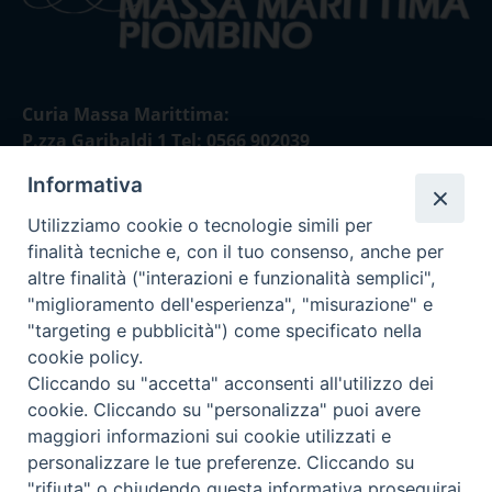
Curia Massa Marittima:
P.zza Garibaldi 1 Tel: 0566 902039
Informativa
Curia Piombino:
Via Don Minzoni,58/A Tel e Fax: 0565 32036
Utilizziamo cookie o tecnologie simili per
finalità tecniche e, con il tuo consenso, anche per
E-mail:
altre finalità ("interazioni e funzionalità semplici",
curia@diocesimassamarittima.it
"miglioramento dell'esperienza", "misurazione" e
"targeting e pubblicità") come specificato nella
SEGUICI SU
cookie policy.
Cliccando su "accetta" acconsenti all'utilizzo dei
cookie. Cliccando su "personalizza" puoi avere
maggiori informazioni sui cookie utilizzati e
personalizzare le tue preferenze. Cliccando su
Privacy policy - trasparenza
"rifiuta" o chiudendo questa informativa proseguirai