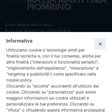
Curia Massa Marittima:
P.zza Garibaldi 1 Tel: 0566 902039
Informativa
Curia Piombino:
Via Don Minzoni,58/A Tel e Fax: 0565 32036
Utilizziamo cookie o tecnologie simili per
finalità tecniche e, con il tuo consenso, anche per
E-mail:
altre finalità ("interazioni e funzionalità semplici",
curia@diocesimassamarittima.it
"miglioramento dell'esperienza", "misurazione" e
"targeting e pubblicità") come specificato nella
SEGUICI SU
cookie policy.
Cliccando su "accetta" acconsenti all'utilizzo dei
cookie. Cliccando su "personalizza" puoi avere
maggiori informazioni sui cookie utilizzati e
personalizzare le tue preferenze. Cliccando su
Privacy policy - trasparenza
"rifiuta" o chiudendo questa informativa proseguirai