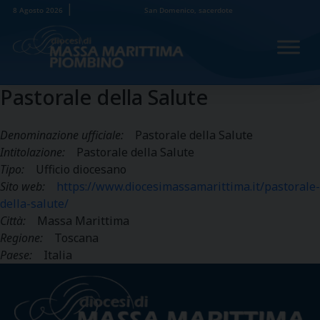
Skip
8 Agosto 2026
San Domenico, sacerdote
to
content
Pastorale della Salute
Denominazione ufficiale:
Pastorale della Salute
Intitolazione:
Pastorale della Salute
Tipo:
Ufficio diocesano
Sito web:
https://www.diocesimassamarittima.it/pastorale-
della-salute/
Città:
Massa Marittima
Regione:
Toscana
Paese:
Italia