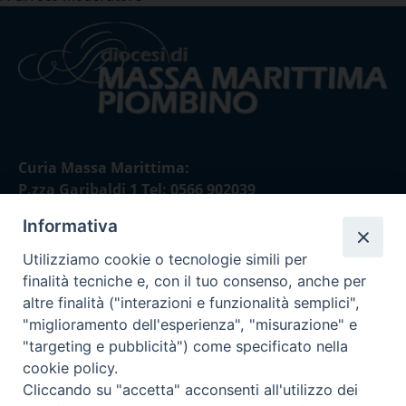
Curia Massa Marittima:
P.zza Garibaldi 1 Tel: 0566 902039
Informativa
Curia Piombino:
Via Don Minzoni,58/A Tel e Fax: 0565 32036
Utilizziamo cookie o tecnologie simili per
finalità tecniche e, con il tuo consenso, anche per
E-mail:
altre finalità ("interazioni e funzionalità semplici",
curia@diocesimassamarittima.it
"miglioramento dell'esperienza", "misurazione" e
"targeting e pubblicità") come specificato nella
SEGUICI SU
cookie policy.
Cliccando su "accetta" acconsenti all'utilizzo dei