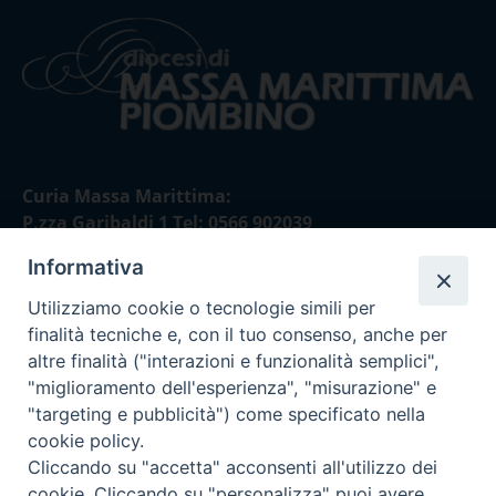
Curia Massa Marittima:
P.zza Garibaldi 1 Tel: 0566 902039
Informativa
Curia Piombino:
Via Don Minzoni,58/A Tel e Fax: 0565 32036
Utilizziamo cookie o tecnologie simili per
finalità tecniche e, con il tuo consenso, anche per
E-mail:
altre finalità ("interazioni e funzionalità semplici",
curia@diocesimassamarittima.it
"miglioramento dell'esperienza", "misurazione" e
"targeting e pubblicità") come specificato nella
SEGUICI SU
cookie policy.
Cliccando su "accetta" acconsenti all'utilizzo dei
cookie. Cliccando su "personalizza" puoi avere