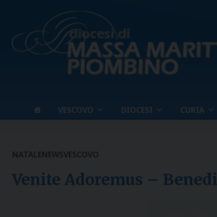
Skip
to
content
VESCOVO
DIOCESI
CURIA
NATALE
NEWS
VESCOVO
Venite Adoremus – Benedi