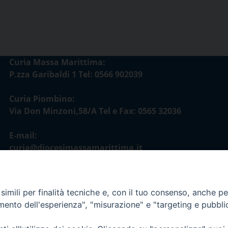
Curia Massa Marittima:
P.zza Garibaldi 1 Tel: 0566 902039
Curia Piombino:
Via Don Minzoni,58/A Tel e Fax: 0565 32036
E-mail:
curia@diocesimassamarittima.it
imili per finalità tecniche e, con il tuo consenso, anche per 
amento dell'esperienza", "misurazione" e "targeting e pubbli