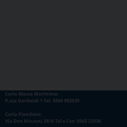
Curia Massa Marittima:
P.zza Garibaldi 1 Tel: 0566 902039
Curia Piombino:
Via Don Minzoni,58/A Tel e Fax: 0565 32036