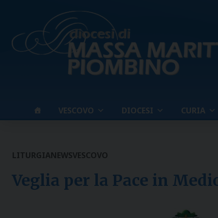
Skip
to
content
VESCOVO
DIOCESI
CURIA
LITURGIA
NEWS
VESCOVO
Veglia per la Pace in Medi