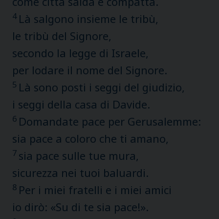
come città salda e compatta.
4
Là salgono insieme le tribù,
le tribù del Signore,
secondo la legge di Israele,
per lodare il nome del Signore.
5
Là sono posti i seggi del giudizio,
i seggi della casa di Davide.
6
Domandate pace per Gerusalemme:
sia pace a coloro che ti amano,
7
sia pace sulle tue mura,
sicurezza nei tuoi baluardi.
8
Per i miei fratelli e i miei amici
io dirò: «Su di te sia pace!».