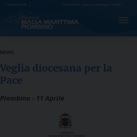
Skip
7 Agosto 2026
Santi Sisto II, papa, e compagni, martiri
to
content
NEWS
Veglia diocesana per la
Pace
Piombino - 11 Aprile