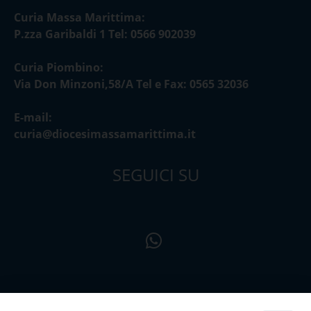
Curia Massa Marittima:
P.zza Garibaldi 1 Tel: 0566 902039
Curia Piombino:
Via Don Minzoni,58/A Tel e Fax: 0565 32036
E-mail:
curia@diocesimassamarittima.it
SEGUICI SU