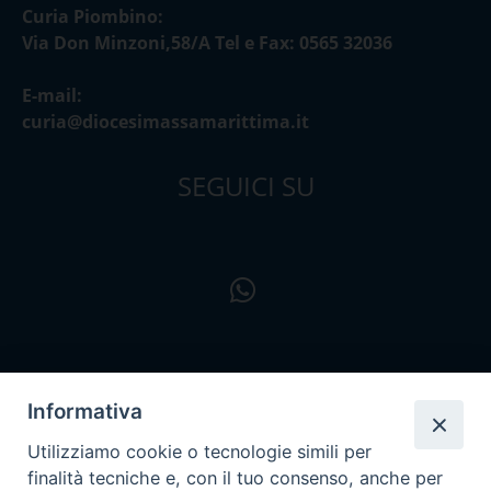
Curia Piombino:
Via Don Minzoni,58/A Tel e Fax: 0565 32036
E-mail:
curia@diocesimassamarittima.it
SEGUICI SU
Informativa
Utilizziamo cookie o tecnologie simili per
finalità tecniche e, con il tuo consenso, anche per