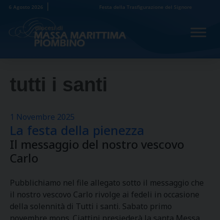
Skip
6 Agosto 2026
Festa della Trasfigurazione del Signore
to
content
tutti i santi
1 Novembre 2025
La festa della pienezza
Il messaggio del nostro vescovo
Carlo
Pubblichiamo nel file allegato sotto il messaggio che
il nostro vescovo Carlo rivolge ai fedeli in occasione
della solennità di Tutti i santi. Sabato primo
novembre mons. Ciattini presiederà la santa Messa