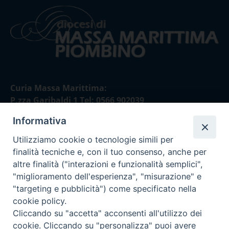
Curia Massa Marittima:
P.zza Garibaldi 1 Tel: 0566 902039
Informativa
Curia Piombino:
Via Don Minzoni,58/A Tel e Fax: 0565 32036
Utilizziamo cookie o tecnologie simili per
finalità tecniche e, con il tuo consenso, anche per
E-mail:
altre finalità ("interazioni e funzionalità semplici",
curia@diocesimassamarittima.it
"miglioramento dell'esperienza", "misurazione" e
"targeting e pubblicità") come specificato nella
SEGUICI SU
cookie policy.
Cliccando su "accetta" acconsenti all'utilizzo dei
cookie. Cliccando su "personalizza" puoi avere