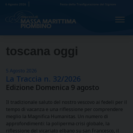
Skip
6 Agosto 2026
Festa della Trasfigurazione del Signore
to
content
toscana oggi
5 Agosto 2026
La Traccia n. 32/2026
Edizione Domenica 9 agosto
Il tradizionale saluto del nostro vescovo ai fedeli per il
tempo di vacanza e una riflessione per comprendere
meglio la Magnifica Humanitas. Un numero di
approfondimenti: la poliperma crisi globale, la
riflessione del vicariato elbano su san Francesco, il