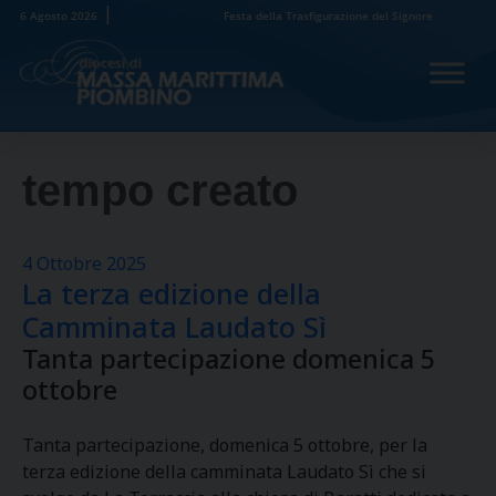
Skip
6 Agosto 2026
Festa della Trasfigurazione del Signore
to
content
tempo creato
4 Ottobre 2025
La terza edizione della
Camminata Laudato Sì
Tanta partecipazione domenica 5
ottobre
Tanta partecipazione, domenica 5 ottobre, per la
terza edizione della camminata Laudato Sì che si