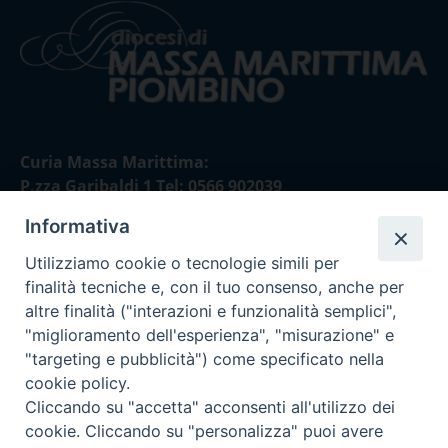
Curia Massa Marittima:
P.zza Garibaldi 1 Tel: 0566 902039
Informativa
Curia Piombino:
Via Don Minzoni,58/A Tel e Fax: 0565 32036
Utilizziamo cookie o tecnologie simili per
finalità tecniche e, con il tuo consenso, anche per
E-mail:
altre finalità ("interazioni e funzionalità semplici",
curia@diocesimassamarittima.it
"miglioramento dell'esperienza", "misurazione" e
"targeting e pubblicità") come specificato nella
SEGUICI SU
cookie policy.
Cliccando su "accetta" acconsenti all'utilizzo dei
cookie. Cliccando su "personalizza" puoi avere