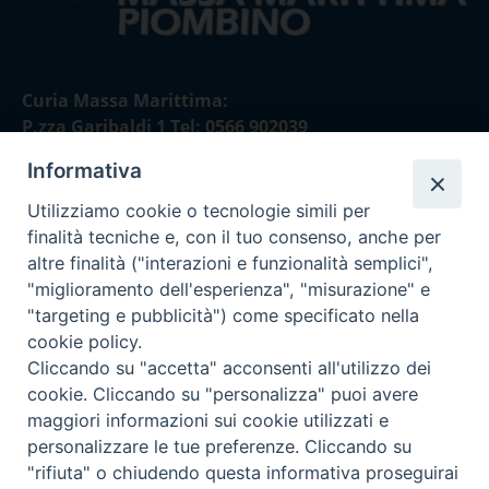
Curia Massa Marittima:
P.zza Garibaldi 1 Tel: 0566 902039
Informativa
Curia Piombino:
Via Don Minzoni,58/A Tel e Fax: 0565 32036
Utilizziamo cookie o tecnologie simili per
finalità tecniche e, con il tuo consenso, anche per
E-mail:
altre finalità ("interazioni e funzionalità semplici",
curia@diocesimassamarittima.it
"miglioramento dell'esperienza", "misurazione" e
"targeting e pubblicità") come specificato nella
SEGUICI SU
cookie policy.
Cliccando su "accetta" acconsenti all'utilizzo dei
cookie. Cliccando su "personalizza" puoi avere
maggiori informazioni sui cookie utilizzati e
personalizzare le tue preferenze. Cliccando su
Privacy policy - trasparenza
"rifiuta" o chiudendo questa informativa proseguirai