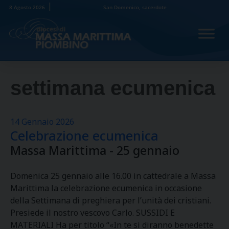
Skip
8 Agosto 2026
San Domenico, sacerdote
to
content
settimana ecumenica
14 Gennaio 2026
Celebrazione ecumenica
Massa Marittima - 25 gennaio
Domenica 25 gennaio alle 16.00 in cattedrale a Massa
Marittima la celebrazione ecumenica in occasione
della Settimana di preghiera per l’unità dei cristiani.
Presiede il nostro vescovo Carlo. SUSSIDI E
MATERIALI Ha per titolo “«In te si diranno benedette