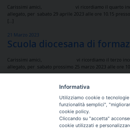
Carissimi amici, vi ricordiamo il quarto incontro de
allegato, per sabato 29 aprile 2023 alle ore 10.15 press
[…]
21 Marzo 2023
Scuola diocesana di forma
Carissimi amici, vi ricordiamo il terzo incontro del
allegato, per sabato prossimo 25 marzo 2023 alle ore 10.
Informativa
Utilizziamo cookie o tecnologie s
funzionalità semplici", "miglior
cookie policy.
Cliccando su "accetta" acconsent
cookie utilizzati e personalizza