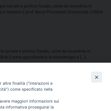
ociale e politico fissato, come da locandina in
e e relatore il prof. Rocco Pizzimenti (Università LUMSA
ciale e politico fissato, come da locandina in
8/a).Il tema approfondirà la metodologia e […]
SEGUICI SU
altre finalità ("interazioni e
cità") come specificato nella
 avere maggiori informazioni sui
sta informativa proseguirai la