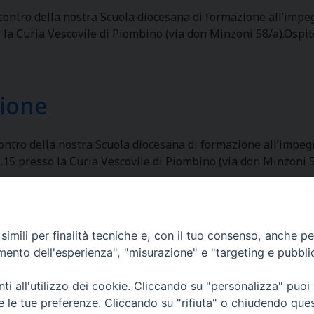
lla nostra Scuola diocesana di formazione all’impegno s
o la Curia Vescovile di Piombino (via don Minzoni 58/a).Ospit
zione
la nostra Scuola diocesana di formazione all’impegno so
15 presso la Curia Vescovile di Piombino (via don Minzoni 5
Curia Massa Marittima:
imili per finalità tecniche e, con il tuo consenso, anche per 
P.zza Garibaldi 1 Tel: 0566 902039
amento dell'esperienza", "misurazione" e "targeting e pubbli
Curia Piombino:
i all'utilizzo dei cookie. Cliccando su "personalizza" puoi
Via Don Minzoni,58/A Tel e Fax: 0565 32036
re le tue preferenze. Cliccando su "rifiuta" o chiudendo que