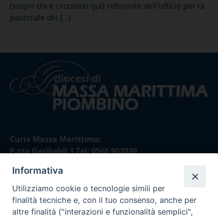
(scopri chi è cliccando qui) referente dell’ufficio per la
pastorale dei […]
Curia Massa Marittima:
P.zza Garibaldi 1 Tel: 0566 902039
Informativa
Curia Piombino:
Via Don Minzoni,58/A Tel e Fax: 0565 32036
Utilizziamo cookie o tecnologie simili per
finalità tecniche e, con il tuo consenso, anche per
E-mail:
altre finalità ("interazioni e funzionalità semplici",