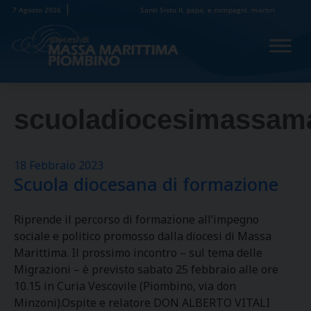
Skip
7 Agosto 2026
Santi Sisto II, papa, e compagni, martiri
to
content
scuoladiocesimassama
18 Febbraio 2023
Scuola diocesana di formazione
Riprende il percorso di formazione all’impegno
sociale e politico promosso dalla diocesi di Massa
Marittima. Il prossimo incontro – sul tema delle
Migrazioni – è previsto sabato 25 febbraio alle ore
10.15 in Curia Vescovile (Piombino, via don
Minzoni).Ospite e relatore DON ALBERTO VITALI