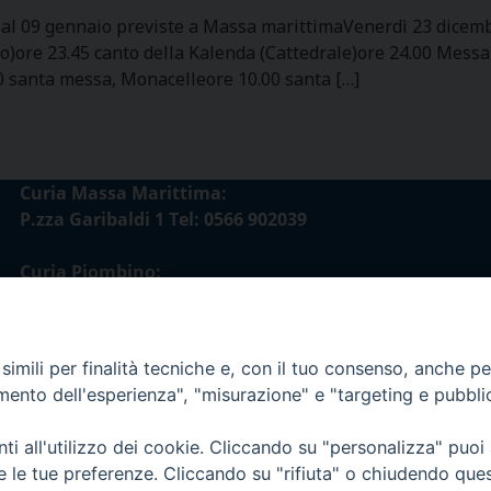
e al 09 gennaio previste a Massa marittimaVenerdì 23 dicem
o)ore 23.45 canto della Kalenda (Cattedrale)ore 24.00 Messa
 santa messa, Monacelleore 10.00 santa […]
Curia Massa Marittima:
P.zza Garibaldi 1 Tel: 0566 902039
Curia Piombino:
Via Don Minzoni,58/A Tel e Fax: 0565 32036
E-mail:
imili per finalità tecniche e, con il tuo consenso, anche per 
curia@diocesimassamarittima.it
amento dell'esperienza", "misurazione" e "targeting e pubbli
esi di Massa Marittima - Piombino
i all'utilizzo dei cookie. Cliccando su "personalizza" puoi
re le tue preferenze. Cliccando su "rifiuta" o chiudendo que