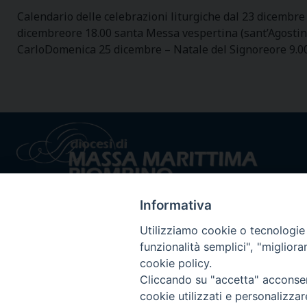
Calendario delle celebrazioni liturgiche dal 23 dicembr
dicembreore 18.00 santa Messa vespertina (sant’Agostin
CarloDomenica 25 dicembre – Natale del Signoreore 9.00
Informativa
Utilizziamo cookie o tecnologie s
funzionalità semplici", "miglior
cookie policy.
Privacy policy - trasparenza
© 2024 Dioc
Cliccando su "accetta" acconsent
cookie utilizzati e personalizza