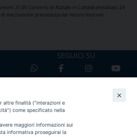
breore 21.00 Concerto di Natale in CattedraleSabato 24
 di mezzanotte presieduta dal nostro Vescovo
SEGUICI SU
altre finalità ("interazioni e
cità") come specificato nella
 avere maggiori informazioni sui
sta informativa proseguirai la