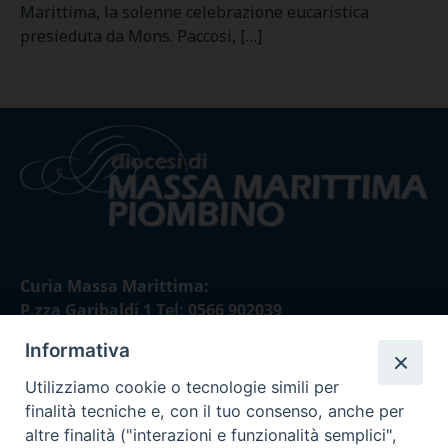
Marittima, la solenne celebrazione eucaristica
presieduta da Mons. Paccosi, […]
Curia Massa Marittima:
P.zza Garibaldi 1 Tel: 0566 902039
Informativa
Curia Piombino:
Via Don Minzoni,58/A Tel e Fax: 0565 32036
Utilizziamo cookie o tecnologie simili per
finalità tecniche e, con il tuo consenso, anche per
E-mail:
altre finalità ("interazioni e funzionalità semplici",