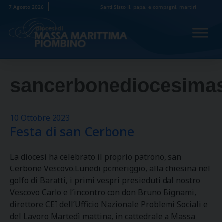
Skip
7 Agosto 2026
Santi Sisto II, papa, e compagni, martiri
to
content
sancerbonediocesimas
10 Ottobre 2023
Festa di san Cerbone
La diocesi ha celebrato il proprio patrono, san
Cerbone Vescovo.Lunedì pomeriggio, alla chiesina nel
golfo di Baratti, i primi vespri presieduti dal nostro
Vescovo Carlo e l’incontro con don Bruno Bignami,
direttore CEI dell’Ufficio Nazionale Problemi Sociali e
del Lavoro Martedì mattina, in cattedrale a Massa