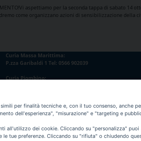
O!Vi aspettiamo per la seconda tappa di sabato 14 ottobr
dremo come organizzano azioni di sensibilizzazione della citt
Curia Massa Marittima:
P.zza Garibaldi 1 Tel: 0566 902039
Curia Piombino:
Via Don Minzoni,58/A Tel e Fax: 0565 32036
E-mail:
imili per finalità tecniche e, con il tuo consenso, anche per 
curia@diocesimassamarittima.it
amento dell'esperienza", "misurazione" e "targeting e pubbli
esi di Massa Marittima - Piombino
i all'utilizzo dei cookie. Cliccando su "personalizza" puoi
re le tue preferenze. Cliccando su "rifiuta" o chiudendo que