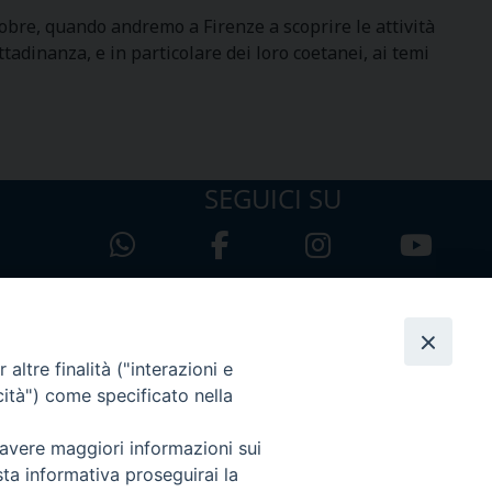
e, quando andremo a Firenze a scoprire le attività
adinanza, e in particolare dei loro coetanei, ai temi
SEGUICI SU
altre finalità ("interazioni e
cità") come specificato nella
 avere maggiori informazioni sui
sta informativa proseguirai la