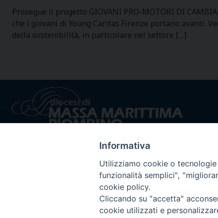
Prosegue il progetto GIOVANI PRO-MOTORI DI CAMBIAMENT
che i giovani di Young Caritas Firenze portano avanti. Ve
della sostenibilità, in particolare nel settore […]
Informativa
Utilizziamo cookie o tecnologie s
funzionalità semplici", "miglior
cookie policy.
Privacy policy - trasparenza
© 2024 Dioc
Cliccando su "accetta" acconsent
cookie utilizzati e personalizza