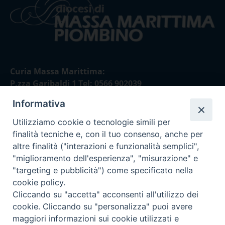
Curia Massa Marittima:
P.zza Garibaldi 1 Tel: 0566 902039
Informativa
Curia Piombino:
Via Don Minzoni,58/A Tel e Fax: 0565 32036
Utilizziamo cookie o tecnologie simili per
finalità tecniche e, con il tuo consenso, anche per
E-mail:
altre finalità ("interazioni e funzionalità semplici",
curia@diocesimassamarittima.it
"miglioramento dell'esperienza", "misurazione" e
"targeting e pubblicità") come specificato nella
SEGUICI SU
cookie policy.
Cliccando su "accetta" acconsenti all'utilizzo dei
cookie. Cliccando su "personalizza" puoi avere
maggiori informazioni sui cookie utilizzati e