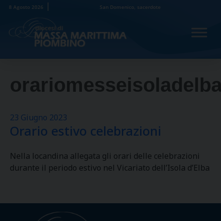
Skip
8 Agosto 2026
San Domenico, sacerdote
to
content
orariomesseisoladelb
23 Giugno 2023
Orario estivo celebrazioni
Nella locandina allegata gli orari delle celebrazioni
durante il periodo estivo nel Vicariato dell’Isola d’Elba