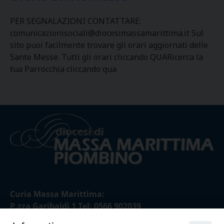
PER SEGNALAZIONI CONTATTARE:
comunicazionisociali@diocesimassamarittima.it Sul
sito puoi facilmente trovare gli orari aggiornati delle
Sante Messe. Tutti gli orari cliccando QUARicerca la
tua Parrocchia cliccando qua
Curia Massa Marittima:
P.zza Garibaldi 1 Tel: 0566 902039