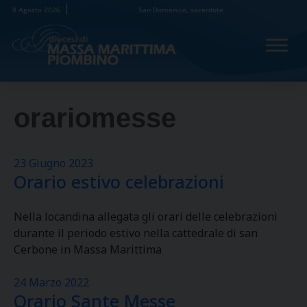
Skip
8 Agosto 2026
San Domenico, sacerdote
to
content
orariomesse
23 Giugno 2023
Orario estivo celebrazioni
Nella locandina allegata gli orari delle celebrazioni
durante il periodo estivo nella cattedrale di san
Cerbone in Massa Marittima
24 Marzo 2022
Orario Sante Messe