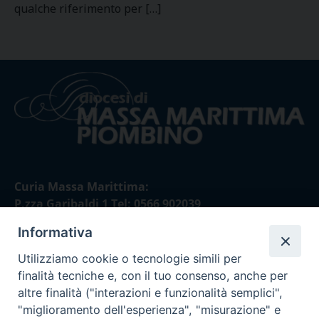
qualche riferimento per […]
Curia Massa Marittima:
P.zza Garibaldi 1 Tel: 0566 902039
Informativa
Curia Piombino:
Via Don Minzoni,58/A Tel e Fax: 0565 32036
Utilizziamo cookie o tecnologie simili per
finalità tecniche e, con il tuo consenso, anche per
E-mail:
altre finalità ("interazioni e funzionalità semplici",
curia@diocesimassamarittima.it
"miglioramento dell'esperienza", "misurazione" e