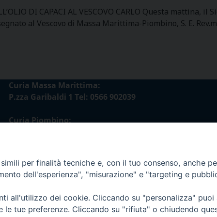
 DI CAPACI AL VESCOVO CARLO Questa mattina, il Signor
egnato al Vescovo di Massa Marittima-Piombino, S. E. Rev.ma 
Curia Massa Marittima:
P.zza Garibaldi 1 Tel: 0566 902039
Curia Piombino:
Via Don Minzoni,58/A Tel e Fax: 0565 32036
E-mail:
imili per finalità tecniche e, con il tuo consenso, anche per 
curia@diocesimassamarittima.it
amento dell'esperienza", "misurazione" e "targeting e pubbli
esi di Massa Marittima - Piombino
i all'utilizzo dei cookie. Cliccando su "personalizza" puoi
re le tue preferenze. Cliccando su "rifiuta" o chiudendo que