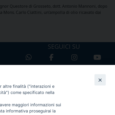
 Questore di Grosseto, dott. Antonio Mannoni, dopo
Mons. Carlo Ciattini, un’ampolla di olio ricavato dai
SEGUICI SU
altre finalità ("interazioni e
cità") come specificato nella
 avere maggiori informazioni sui
sta informativa proseguirai la