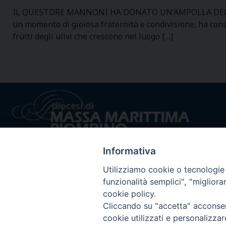
IL QUESTORE MANNONI HA DONATO UN’AMPOLLA DELL’OLIO
un momento di gioiosa fraternità e condivisione, ha cons
frutti degli ulivi che crescono nel luogo […]
Informativa
Utilizziamo cookie o tecnologie s
funzionalità semplici", "miglior
cookie policy.
Privacy policy - trasparenza
© 2024 Dioc
Cliccando su "accetta" acconsent
cookie utilizzati e personalizza