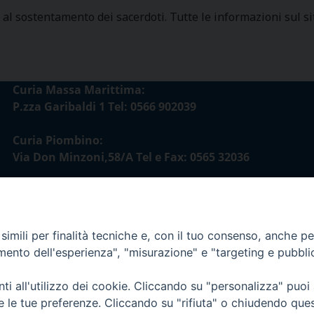
al sostentamento dei sacerdoti. Tutte le informazioni sul s
Curia Massa Marittima:
P.zza Garibaldi 1 Tel: 0566 902039
Curia Piombino:
Via Don Minzoni,58/A Tel e Fax: 0565 32036
E-mail:
curia@diocesimassamarittima.it
imili per finalità tecniche e, con il tuo consenso, anche per 
esi di Massa Marittima - Piombino
amento dell'esperienza", "misurazione" e "targeting e pubbli
i all'utilizzo dei cookie. Cliccando su "personalizza" puoi
re le tue preferenze. Cliccando su "rifiuta" o chiudendo que