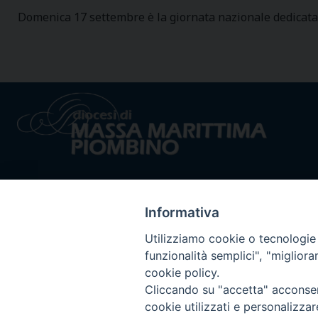
Domenica 17 settembre è la giornata nazionale dedicata 
Informativa
Utilizziamo cookie o tecnologie s
Privacy policy - trasparenza
© 2024 Dioc
funzionalità semplici", "miglior
cookie policy.
Cliccando su "accetta" acconsent
cookie utilizzati e personalizza