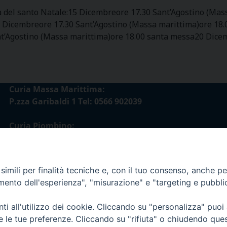
a del santo Natale:15 Dicembreore 17.30 Sant’Agostino (Ma
7 Dicembreore 17.30 Sant’Agostino (Massa marittima)ore 18.
t’Agostino (Massa marittima)ore 18.00 santa messa20 Dice
Curia Massa Marittima:
P.zza Garibaldi 1 Tel: 0566 902039
Curia Piombino:
Via Don Minzoni,58/A Tel e Fax: 0565 32036
E-mail:
imili per finalità tecniche e, con il tuo consenso, anche per 
curia@diocesimassamarittima.it
amento dell'esperienza", "misurazione" e "targeting e pubbli
esi di Massa Marittima - Piombino
i all'utilizzo dei cookie. Cliccando su "personalizza" puoi
re le tue preferenze. Cliccando su "rifiuta" o chiudendo que