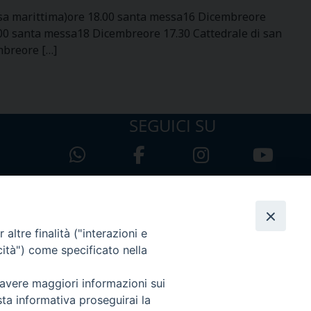
ssa marittima)ore 18.00 santa messa16 Dicembreore
00 santa messa18 Dicembreore 17.30 Cattedrale di san
mbreore […]
SEGUICI SU
altre finalità ("interazioni e
cità") come specificato nella
 avere maggiori informazioni sui
sta informativa proseguirai la