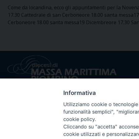
Come da locandina, ecco gli appuntamenti per la Noven
17.30 Cattedrale di san Cerboneore 18.00 santa messa1
Cerboneore 18.00 santa messa19 Dicembreore 17.30 San
Informativa
Utilizziamo cookie o tecnologie s
funzionalità semplici", "miglior
cookie policy.
Privacy policy - trasparenza
© 2024 Dioc
Cliccando su "accetta" acconsent
cookie utilizzati e personalizza