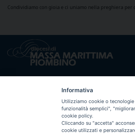
Condividiamo con gioia e ci uniamo nella preghiera per
Informativa
Utilizziamo cookie o tecnologie s
Privacy policy - trasparenza
© 2024 Dioc
funzionalità semplici", "miglior
cookie policy.
Cliccando su "accetta" acconsent
cookie utilizzati e personalizza