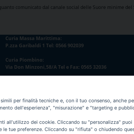
 quanto comunicato dal canale social delle Suore minime de
Curia Massa Marittima:
P.zza Garibaldi 1 Tel: 0566 902039
Curia Piombino:
Via Don Minzoni,58/A Tel e Fax: 0565 32036
E-mail:
curia@diocesimassamarittima.it
imili per finalità tecniche e, con il tuo consenso, anche per 
esi di Massa Marittima - Piombino
amento dell'esperienza", "misurazione" e "targeting e pubbli
i all'utilizzo dei cookie. Cliccando su "personalizza" puoi
re le tue preferenze. Cliccando su "rifiuta" o chiudendo que