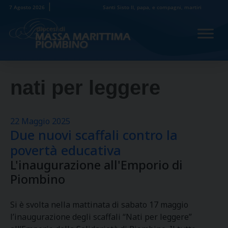
Skip
7 Agosto 2026
Santi Sisto II, papa, e compagni, martiri
to
content
nati per leggere
22 Maggio 2025
Due nuovi scaffali contro la
povertà educativa
L'inaugurazione all'Emporio di
Piombino
Si è svolta nella mattinata di sabato 17 maggio
l’inaugurazione degli scaffali “Nati per leggere”