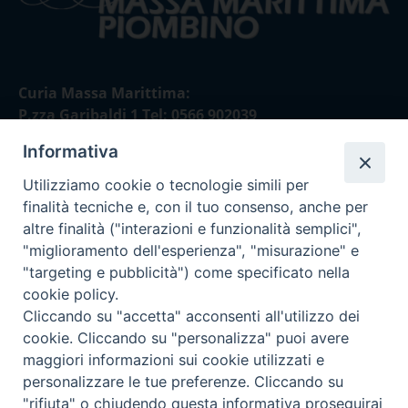
Curia Massa Marittima:
P.zza Garibaldi 1 Tel: 0566 902039
Informativa
Curia Piombino:
Via Don Minzoni,58/A Tel e Fax: 0565 32036
Utilizziamo cookie o tecnologie simili per
finalità tecniche e, con il tuo consenso, anche per
E-mail:
altre finalità ("interazioni e funzionalità semplici",
curia@diocesimassamarittima.it
"miglioramento dell'esperienza", "misurazione" e
"targeting e pubblicità") come specificato nella
SEGUICI SU
cookie policy.
Cliccando su "accetta" acconsenti all'utilizzo dei
cookie. Cliccando su "personalizza" puoi avere
maggiori informazioni sui cookie utilizzati e
personalizzare le tue preferenze. Cliccando su
Privacy policy - trasparenza
"rifiuta" o chiudendo questa informativa proseguirai