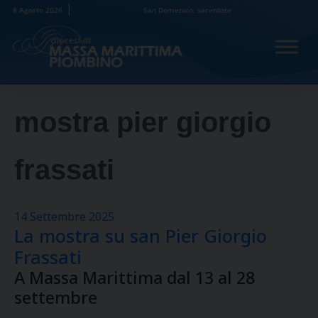
Skip
8 Agosto 2026
San Domenico, sacerdote
to
content
mostra pier giorgio
frassati
14 Settembre 2025
La mostra su san Pier Giorgio
Frassati
A Massa Marittima dal 13 al 28
settembre