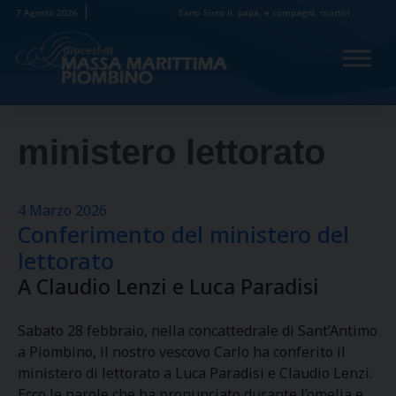
Skip
7 Agosto 2026
Santi Sisto II, papa, e compagni, martiri
to
content
ministero lettorato
4 Marzo 2026
Conferimento del ministero del
lettorato
A Claudio Lenzi e Luca Paradisi
Sabato 28 febbraio, nella concattedrale di Sant’Antimo
a Piombino, il nostro vescovo Carlo ha conferito il
ministero di lettorato a Luca Paradisi e Claudio Lenzi.
Ecco le parole che ha pronunciato durante l’omelia e