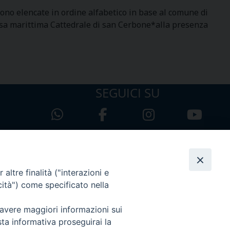
sono elencate in ordine alfabetico in base al comune di
 marittima Cattedrale di san Cerbone*alla presenza
SEGUICI SU
altre finalità ("interazioni e
cità") come specificato nella
 avere maggiori informazioni sui
sta informativa proseguirai la