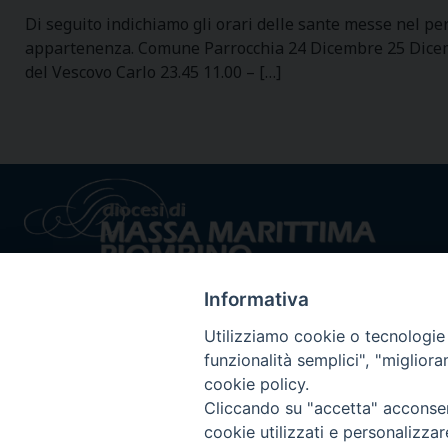
Di seguito indichiamo gli orari delle sante messe nel per
appartenenza. Comune Parrocchia 24 Dicembre 25 Dicem
del Vescovo Carlo 23.45 11.00 – […]
Informativa
Utilizziamo cookie o tecnologie s
funzionalità semplici", "miglior
cookie policy.
Privacy policy - trasparenza
© 2024 Dioc
Cliccando su "accetta" acconsent
cookie utilizzati e personalizza