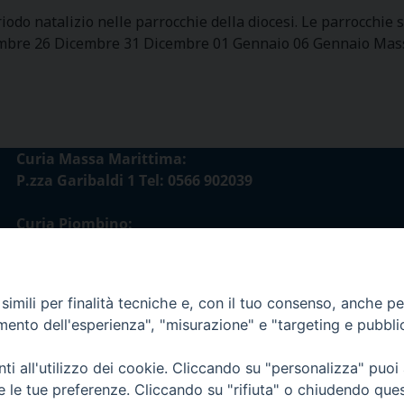
iodo natalizio nelle parrocchie della diocesi. Le parrocchie 
bre 26 Dicembre 31 Dicembre 01 Gennaio 06 Gennaio Massa
Curia Massa Marittima:
P.zza Garibaldi 1 Tel: 0566 902039
Curia Piombino:
Via Don Minzoni,58/A Tel e Fax: 0565 32036
E-mail:
imili per finalità tecniche e, con il tuo consenso, anche per 
curia@diocesimassamarittima.it
amento dell'esperienza", "misurazione" e "targeting e pubbli
esi di Massa Marittima - Piombino
i all'utilizzo dei cookie. Cliccando su "personalizza" puoi
re le tue preferenze. Cliccando su "rifiuta" o chiudendo que