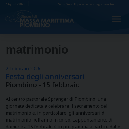
Skip
7 Agosto 2026
Santi Sisto II, papa, e compagni, martiri
to
content
matrimonio
2 Febbraio 2026
Festa degli anniversari
Piombino - 15 febbraio
Al centro pastorale Spranger di Piombino, una
giornata dedicata a celebrare il sacramento del
matrimonio e, in particolare, gli anniversari di
matrimonio nell’anno in corso. L’appuntamento di
domenica 15 febbraio è in programma a partire dalle