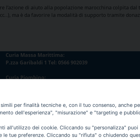
ere l’azione di aiuto alla popolazione marocchina colpita da
 ecc…), ma è da favorire la modalità di supporto tramite dona
Curia Massa Marittima:
P.zza Garibaldi 1 Tel: 0566 902039
Curia Piombino:
Via Don Minzoni,58/A Tel e Fax: 0565 32036
E-mail:
imili per finalità tecniche e, con il tuo consenso, anche per 
curia@diocesimassamarittima.it
amento dell'esperienza", "misurazione" e "targeting e pubbli
esi di Massa Marittima - Piombino
i all'utilizzo dei cookie. Cliccando su "personalizza" puoi
re le tue preferenze. Cliccando su "rifiuta" o chiudendo que