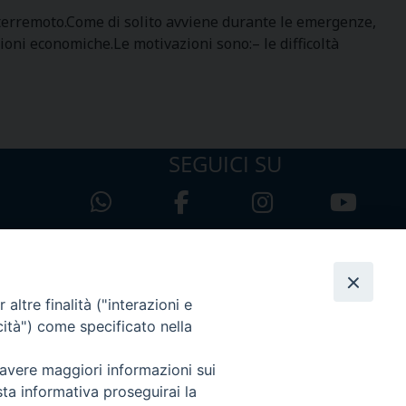
l terremoto.Come di solito avviene durante le emergenze,
zioni economiche.Le motivazioni sono:– le difficoltà
SEGUICI SU
altre finalità ("interazioni e
cità") come specificato nella
 avere maggiori informazioni sui
sta informativa proseguirai la