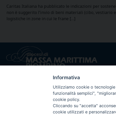
Caritas Italiana ha pubblicato le indicazioni per sosten
non è suggerito l’invio di beni materiali (cibo, vestiario
logistiche in zone in cui le frane […]
Informativa
Utilizziamo cookie o tecnologie s
funzionalità semplici", "miglior
cookie policy.
Privacy policy - trasparenza
© 2024 Dioc
Cliccando su "accetta" acconsent
cookie utilizzati e personalizza